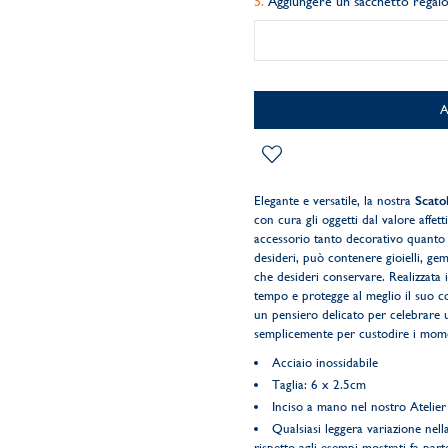
Aggiungere un sacchetto regalo
Elegante e versatile, la nostra
Scatol
con cura gli oggetti dal valore affet
accessorio tanto decorativo quanto ut
desideri, può contenere gioielli, gem
che desideri conservare. Realizzata i
tempo e protegge al meglio il suo co
un pensiero delicato per celebrare
semplicemente per custodire i moment
Acciaio inossidabile
Taglia: 6 x 2.5cm
Inciso a mano nel nostro Atelier 
Qualsiasi leggera variazione nella
rispetto agli esempi mostrati fa parte