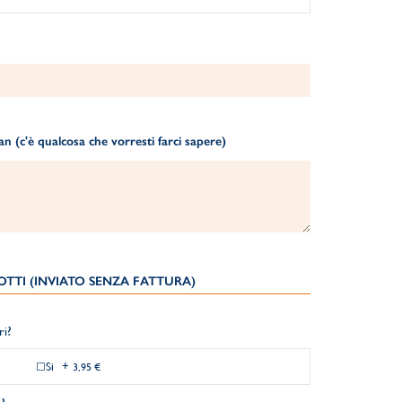
 (c'è qualcosa che vorresti farci sapere)
TTI (INVIATO SENZA FATTURA)
ri?
Si
+
3,95 €