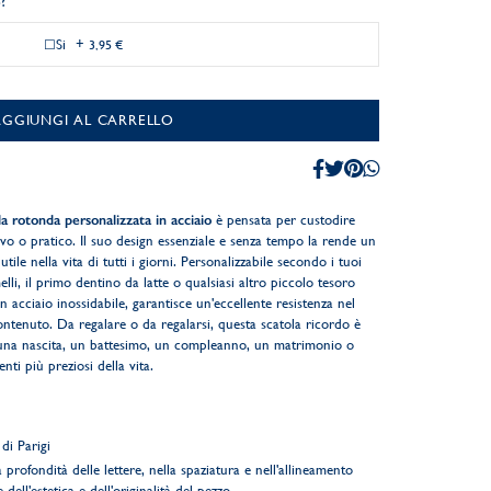
?
Si
+
3,95 €
AGGIUNGI AL CARRELLO
a rotonda personalizzata in acciaio
è pensata per custodire
tivo o pratico. Il suo design essenziale e senza tempo la rende un
ile nella vita di tutti i giorni. Personalizzabile secondo i tuoi
elli, il primo dentino da latte o qualsiasi altro piccolo tesoro
n acciaio inossidabile, garantisce un'eccellente resistenza nel
ntenuto. Da regalare o da regalarsi, questa scatola ricordo è
 una nascita, un battesimo, un compleanno, un matrimonio o
i più preziosi della vita.
di Parigi
 profondità delle lettere, nella spaziatura e nell'allineamento
 dell'estetica e dell'originalità del pezzo