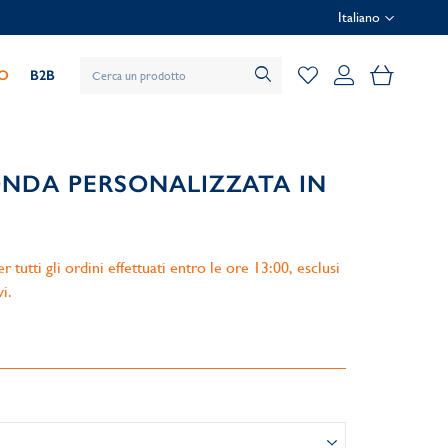
Italiano
Il mio car
IO
B2B
NDA PERSONALIZZATA IN
 tutti gli ordini effettuati entro le ore 13:00, esclusi
vi.