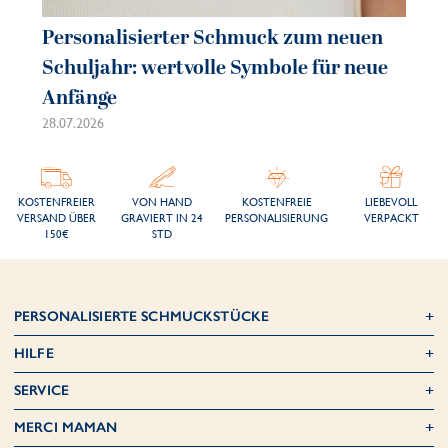
Personalisierter Schmuck zum neuen
Pe
Schuljahr: wertvolle Symbole für neue
So
Anfänge
sc
28.07.2026
21.
KOSTENFREIER
VON HAND
KOSTENFREIE
LIEBEVOLL
VERSAND ÜBER
GRAVIERT IN 24
PERSONALISIERUNG
VERPACKT
150€
STD
PERSONALISIERTE SCHMUCKSTÜCKE
HILFE
SERVICE
MERCI MAMAN