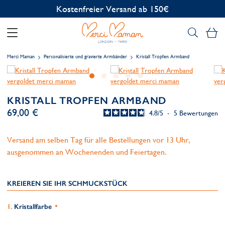
Kostenfreier Versand ab 150€
Me
Merci Maman
Personalisierte und gravierte Armbänder
Kristall Tropfen Armband
KRISTALL TROPFEN ARMBAND
69,00 €
4.8
/
5
-
5
Bewertungen
Versand am selben Tag für alle Bestellungen vor 13 Uhr,
ausgenommen an Wochenenden und Feiertagen.
KREIEREN SIE IHR SCHMUCKSTÜCK
Kristallfarbe