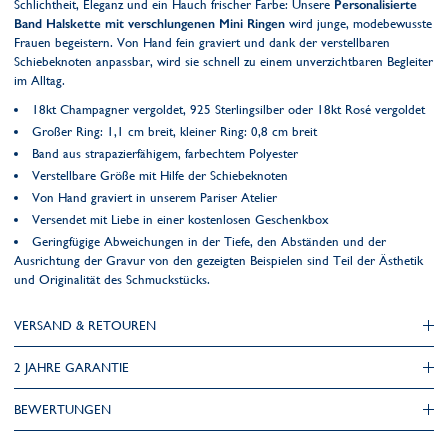
Schlichtheit, Eleganz und ein Hauch frischer Farbe: Unsere
Personalisierte
Band Halskette mit verschlungenen Mini Ringen
wird junge, modebewusste
Frauen begeistern. Von Hand fein graviert und dank der verstellbaren
Schiebeknoten anpassbar, wird sie schnell zu einem unverzichtbaren Begleiter
im Alltag.
18kt Champagner vergoldet, 925 Sterlingsilber oder 18kt Rosé vergoldet
Großer Ring: 1,1 cm breit, kleiner Ring: 0,8 cm breit
Band aus strapazierfähigem, farbechtem Polyester
Verstellbare Größe mit Hilfe der Schiebeknoten
Von Hand graviert in unserem Pariser Atelier
Versendet mit Liebe in einer kostenlosen Geschenkbox
Geringfügige Abweichungen in der Tiefe, den Abständen und der
Ausrichtung der Gravur von den gezeigten Beispielen sind Teil der Ästhetik
und Originalität des Schmuckstücks.
VERSAND & RETOUREN
2 JAHRE GARANTIE
BEWERTUNGEN