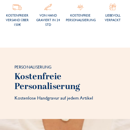
KOSTENFREIER
VON HAND
KOSTENFREIE
LIEBEVOLL
VERSAND ÜBER
GRAVIERT IN 24
PERSONALISIERUNG
VERPACKT
150€
STD
PERSONALISERUNG
Kostenfreie
Personaliserung
Kostenlose Handgravur auf jedem Artikel