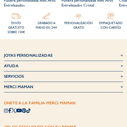
Pulsera personalizada mini Aros
Pulsera personalizada mini Aros
Coll
Entrelazados
Entrelazados Cristal
Entr
ENVÍO
GRABADO A
PERSONALIZACIÓN
EMPAQUETADO
GRATUITO
MANO EN 24H
GRATIS
CON CARIÑO
SOBRE 150€
JOYAS PERSONALIZADAS
AYUDA
SERVICIOS
MERCI MAMAN
ÚNETE A LA FAMILIA MERCI MAMAN