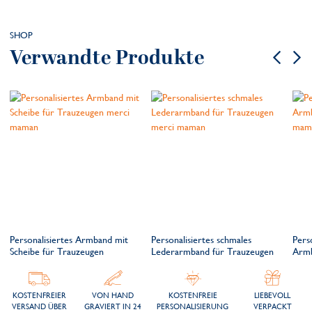
SHOP
Verwandte Produkte
Personalisiertes Armband mit
Personalisiertes schmales
Pers
Scheibe für Trauzeugen
Lederarmband für Trauzeugen
Armb
KOSTENFREIER
VON HAND
KOSTENFREIE
LIEBEVOLL
VERSAND ÜBER
GRAVIERT IN 24
PERSONALISIERUNG
VERPACKT