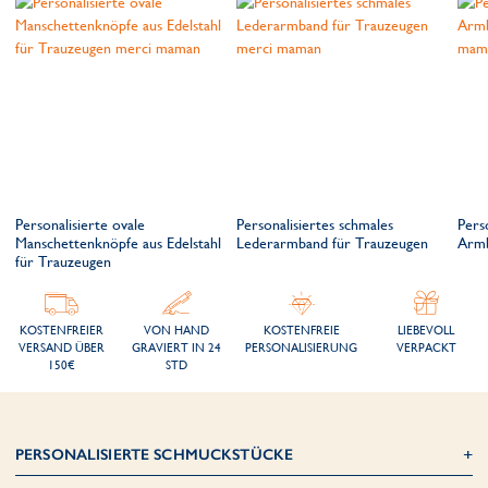
Personalisierte ovale
Personalisiertes schmales
Pers
Manschettenknöpfe aus Edelstahl
Lederarmband für Trauzeugen
Armb
für Trauzeugen
KOSTENFREIER
VON HAND
KOSTENFREIE
LIEBEVOLL
VERSAND ÜBER
GRAVIERT IN 24
PERSONALISIERUNG
VERPACKT
150€
STD
PERSONALISIERTE SCHMUCKSTÜCKE