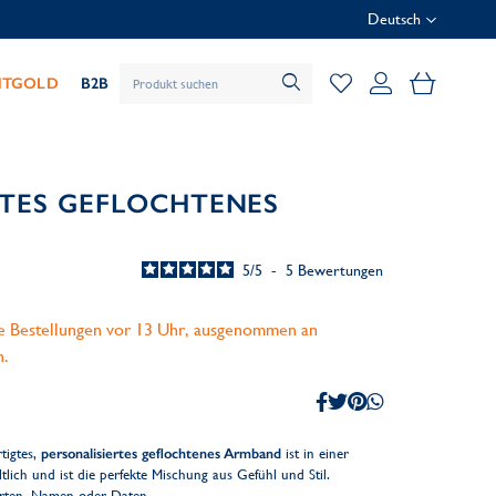
Deutsch
Mein Wa
HTGOLD
B2B
RTES GEFLOCHTENES
5
/
5
-
5
Bewertungen
le Bestellungen vor 13 Uhr, ausgenommen an
n.
tigtes,
personalisiertes geflochtenes Armband
ist in einer
lich und ist die perfekte Mischung aus Gefühl und Stil.
orten, Namen oder Daten.