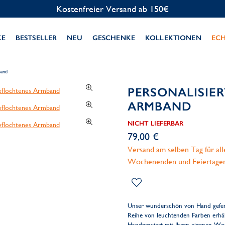
KE
BESTSELLER
NEU
GESCHENKE
KOLLEKTIONEN
EC
band
PERSONALISIE
ARMBAND
NICHT LIEFERBAR
79,00 €
Versand am selben Tag für al
Wochenenden und Feiertage
Unser wunderschön von Hand gefer
Reihe von leuchtenden Farben erhält
Handgraviert mit Ihren eigenen W