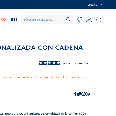
Español
Mi cesta
URO
B2B
ONALIZADA CON CADENA
5
/
5
-
5
opiniones
 los pedidos realizados antes de las 13:00, excepto
.
tes, nuestra preciosa
pulsera personalizada
es la combinación