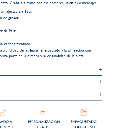
iento. Grábala a mano con tus nombres, iniciales o mensajes.
4cm ajustable a 18cm
m de grosor
r de París
 la cadena trenzada
profundidad de las letras, el espaciado y la alineación con
rma parte de la estética y la originalidad de la pieza.
BADO A
PERSONALIZACIÓN
EMPAQUETADO
 EN 24H
GRATIS
CON CARIÑO