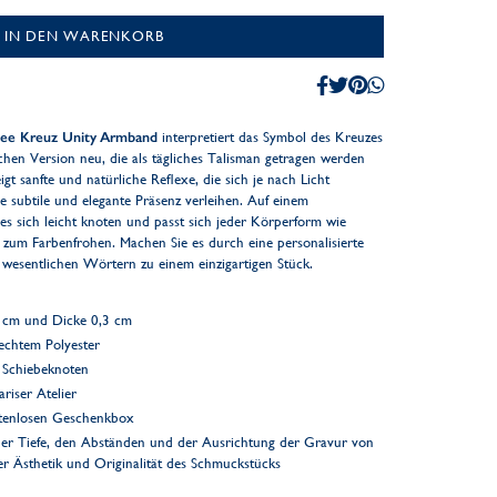
IN DEN WARENKORB
Klee Kreuz Unity Armband
interpretiert das Symbol des Kreuzes
chen Version neu, die als tägliches Talisman getragen werden
igt sanfte und natürliche Reflexe, die sich je nach Licht
subtile und elegante Präsenz verleihen. Auf einem
 es sich leicht knoten und passt sich jeder Körperform wie
 zum Farbenfrohen. Machen Sie es durch eine personalisierte
esentlichen Wörtern zu einem einzigartigen Stück.
4 cm und Dicke 0,3 cm
bechtem Polyester
r Schiebeknoten
riser Atelier
ostenlosen Geschenkbox
er Tiefe, den Abständen und der Ausrichtung der Gravur von
der Ästhetik und Originalität des Schmuckstücks