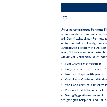
Unser
personalisiertes Perlmutt 
in einer modernen und minimalistis
soll. Das Mittelstück aus Perlmutt ze
verändern und dem Handgelenk eine 
verstellbaren Kordel montiert, lässt
jedem Stil an - vom Dezentesten bis
Gravur von Vornamen, Daten oder w
18kt Champagner vergoldet
Unity Scheibe: Durchmesser 1,
Band aus strapazierfähigem, far
Verstellbare Größe mit Hilfe de
Von Hand graviert in unserem Pa
Versendet mit Liebe in einer k
Geringfügige Abweichungen in d
den gezeigten Beispielen sind Teil 