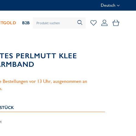
Deutsch
Mein Wa
HTGOLD
B2B
RTES PERLMUTT KLEE
 ARMBAND
le Bestellungen vor 13 Uhr, ausgenommen an
n.
KSTÜCK
t