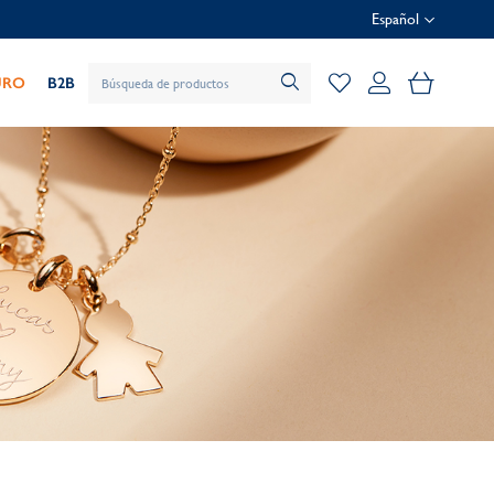
Español
Mi cesta
URO
B2B