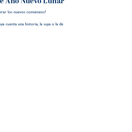
te Año Nuevo Lunar
ebrar los nuevos comienzos?
a cuenta una historia, la suya o la de