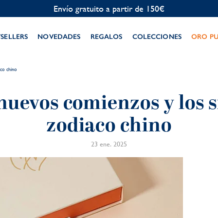
Personalización gratuita
TSELLERS
NOVEDADES
REGALOS
COLECCIONES
ORO P
aco chino
nuevos comienzos y los s
zodiaco chino
23 ene. 2025