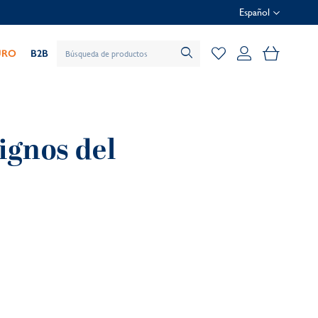
Español
Mi cesta
URO
B2B
ignos del