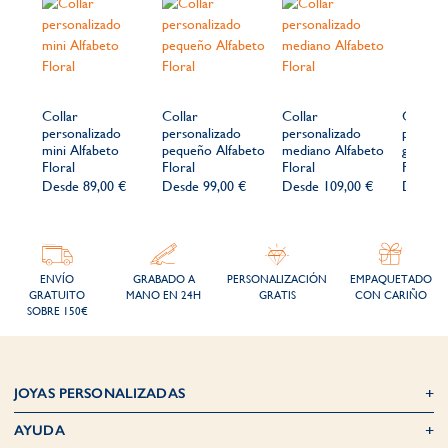
Collar
Collar
Collar
Collar
personalizado
personalizado
personalizado
persona
mini Alfabeto
pequeño Alfabeto
mediano Alfabeto
grande 
Floral
Floral
Floral
Floral
Desde
89,00 €
Desde
99,00 €
Desde
109,00 €
Desde
ENVÍO
GRABADO A
PERSONALIZACIÓN
EMPAQUETADO
GRATUITO
MANO EN 24H
GRATIS
CON CARIÑO
SOBRE 150€
JOYAS PERSONALIZADAS
AYUDA