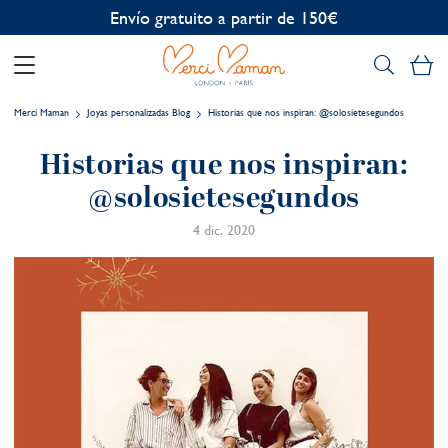
Envío gratuito a partir de 150€
Mi
Merci Maman
Joyas personalizadas Blog
Historias que nos inspiran: @solosietesegundos
Historias que nos inspiran:
@solosietesegundos
4 dic. 2020