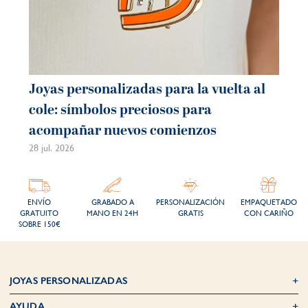
Joyas personalizadas para la vuelta al
Jo
cole: símbolos preciosos para
ve
acompañar nuevos comienzos
mo
28 jul. 2026
21 j
ENVÍO
GRABADO A
PERSONALIZACIÓN
EMPAQUETADO
GRATUITO
MANO EN 24H
GRATIS
CON CARIÑO
SOBRE 150€
JOYAS PERSONALIZADAS
AYUDA