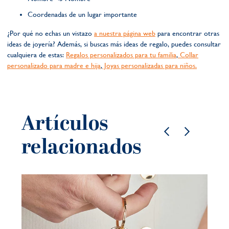
Coordenadas de un lugar importante
¿Por qué no echas un vistazo
a nuestra página web
para encontrar otras
ideas de joyería? Además, si buscas más ideas de regalo, puedes consultar
cualquiera de estas:
Regalos personalizados para tu familia
,
Collar
personalizado para madre e hija
,
Joyas personalizadas para niños.
Artículos
relacionados
Jo
ve
mo