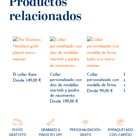
Productos
relacionados
El collar Kate
Collar
Collar
Brazale
personalizado con
personalizado con
persona
Desde
149,00 €
dúo de medallas
medalla de firma
abierto
martelé y piedra
Desde
99,00 €
Desde
de nacimiento
Desde
189,00 €
ENVÍO
GRABADO A
PERSONALIZACIÓN
EMPAQUETADO
GRATUITO
MANO EN 24H
GRATIS
CON CARIÑO