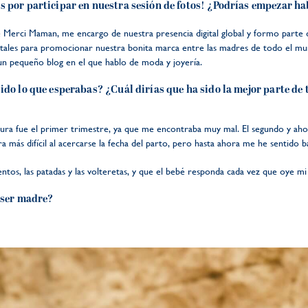
s por participar en nuestra sesión de fotos! ¿Podrías empezar h
e Merci Maman, me encargo de nuestra presencia digital global y formo parte
itales para promocionar nuestra bonita marca entre las madres de todo el m
n pequeño blog en el que hablo de moda y joyería.
ido lo que esperabas? ¿Cuál dirías que ha sido la mejor parte de 
ura fue el primer trimestre, ya que me encontraba muy mal. El segundo y ahor
más difícil al acercarse la fecha del parto, pero hasta ahora me he sentido ba
ntos, las patadas y las volteretas, y que el bebé responda cada vez que oye mi
e ser madre?