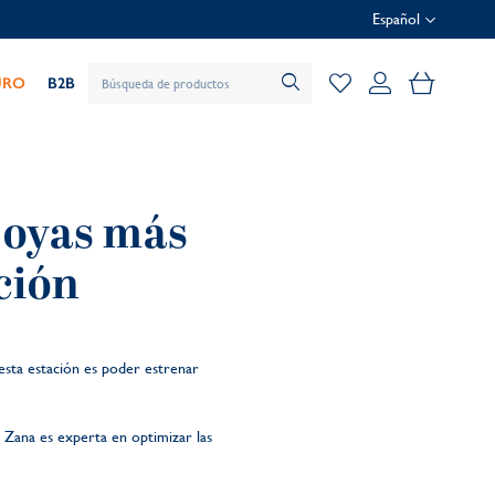
Español
Mi cesta
URO
B2B
 joyas más
ción
e esta estación es poder estrenar
Zana es experta en optimizar las