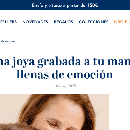
Personalización gratuita
TSELLERS
NOVEDADES
REGALOS
COLECCIONES
ORO P
as de emoción
na joya grabada a tu mam
llenas de emoción
10 may. 2025