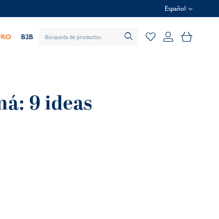
Español
Mi cesta
URO
B2B
á: 9 ideas