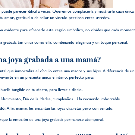
á puede parecer difícil a veces. Queremos complacerla y mostrarle cuán única
u amor, gratitud o de sellar un vínculo precioso entre ustedes.
sión evidente para ofrecerle este regalo simbólico, no olvides que cada mome
a grabada tan única como ella, combinando elegancia y un toque personal.
una joya grabada a una mamá?
al que inmortaliza el vínculo entre una madre y sus hijos. A diferencia de un r
nvierte en un presente único e íntimo, perfecto para:
uella tangible de tu afecto, para llevar a diario.
Nacimiento, Día de la Madre, cumpleaños... Un recuerdo imborrable.
do:
A las mamás les encantan las joyas discretas pero con sentido.
 porque la emoción de una joya grabada permanece atemporal.