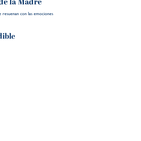
 de la Madre
que resuenan con las emociones
dible