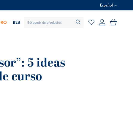
Español
Mi cesta
URO
B2B
or”: 5 ideas
de curso