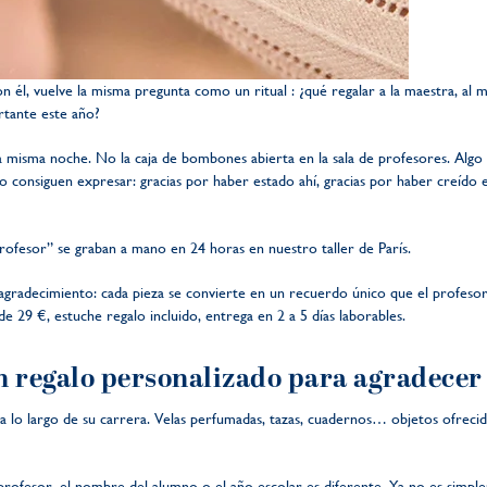
con él, vuelve la misma pregunta como un ritual : ¿qué regalar a la maestra, al 
rtante este año?
a misma noche. No la caja de bombones abierta en la sala de profesores. Algo
o consiguen expresar: gracias por haber estado ahí, gracias por haber creído en
rofesor” se graban a mano en 24 horas en nuestro taller de París.
agradecimiento: cada pieza se convierte en un recuerdo único que el profes
e 29 €, estuche regalo incluido, entrega en 2 a 5 días laborables.
n regalo personalizado para agradecer
a lo largo de su carrera. Velas perfumadas, tazas, cuadernos… objetos ofreci
rofesor, el nombre del alumno o el año escolar es diferente. Ya no es simple