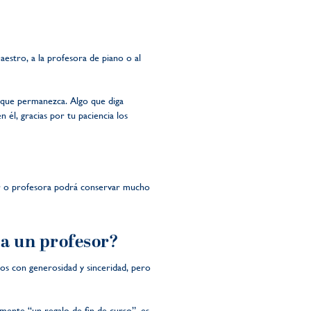
maestro, a la profesora de piano o al
 que permanezca. Algo que diga
 él, gracias por tu paciencia los
or o profesora podrá conservar mucho
 a un profesor?
dos con generosidad y sinceridad, pero
mente “un regalo de fin de curso”, es