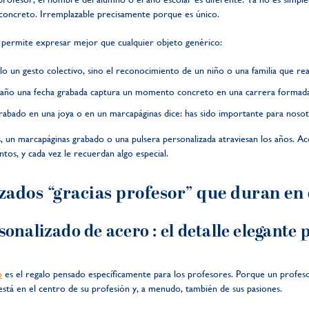
 concreto. Irremplazable precisamente porque es único.
o permite expresar mejor que cualquier objeto genérico:
lo un gesto colectivo, sino el reconocimiento de un niño o una familia que re
n año una fecha grabada captura un momento concreto en una carrera formad
abado en una joya o en un marcapáginas dice: has sido importante para nosot
ces, un marcapáginas grabado o una pulsera personalizada atraviesan los años. A
tos, y cada vez le recuerdan algo especial.
izados “gracias profesor” que duran en
onalizado de acero : el detalle elegante
o
es el regalo pensado específicamente para los profesores. Porque un profeso
a está en el centro de su profesión y, a menudo, también de sus pasiones.