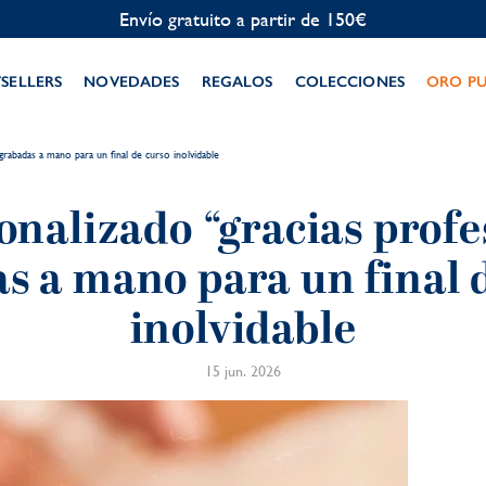
Personalización gratuita
TSELLERS
NOVEDADES
REGALOS
COLECCIONES
ORO P
grabadas a mano para un final de curso inolvidable
onalizado “gracias profes
s a mano para un final 
inolvidable
15 jun. 2026