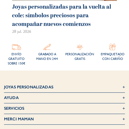
Joyas personalizadas para la vuelta al
Jo
cole: símbolos preciosos para
ve
acompañar nuevos comienzos
mo
28 jul. 2026
21 j
ENVÍO
GRABADO A
PERSONALIZACIÓN
EMPAQUETADO
GRATUITO
MANO EN 24H
GRATIS
CON CARIÑO
SOBRE 150€
JOYAS PERSONALIZADAS
AYUDA
SERVICIOS
MERCI MAMAN