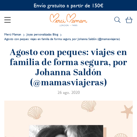
Envío gratuito a partir de 150€
Mi
Merci Maman
Joyas personalizadas Blog
Agosto con peques: viajes en familia de forma segura, por Johanna Saldón (@mamasviajeras)
Agosto con peques: viajes en
familia de forma segura, por
Johanna Saldón
(@mamasviajeras)
26 ago. 2020