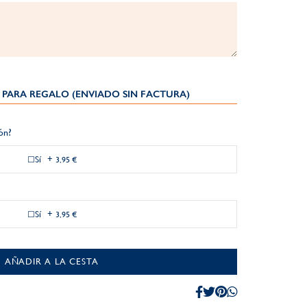
PARA REGALO (ENVIADO SIN FACTURA)
ión?
Sí
+
3,95 €
Sí
+
3,95 €
AÑADIR A LA CESTA