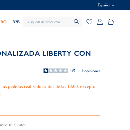
Español
Mi cesta
URO
B2B
ONALIZADA LIBERTY CON
1
/
5
-
1
opiniones
 los pedidos realizados antes de las 13:00, excepto
.
illo 18 quilates