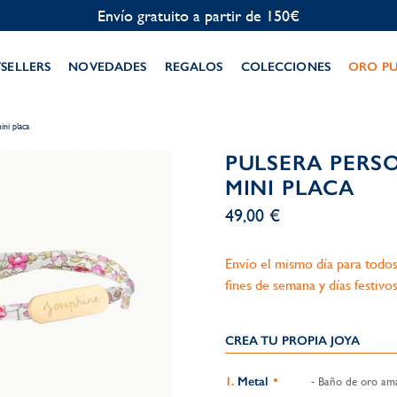
Personalización gratuita
TSELLERS
NOVEDADES
REGALOS
COLECCIONES
ORO P
ini placa
PULSERA PERS
MINI PLACA
49,00 €
Envío el mismo día para todos
fines de semana y días festivos
CREA TU PROPIA JOYA
Metal
- Baño de oro amar