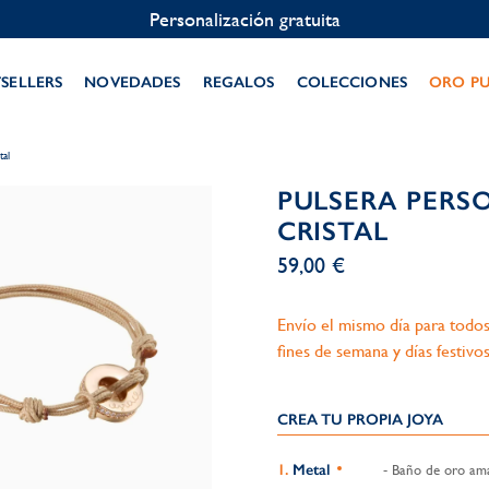
Personalización gratuita
TSELLERS
NOVEDADES
REGALOS
COLECCIONES
ORO P
tal
PULSERA PERS
CRISTAL
59,00 €
Envío el mismo día para todos
fines de semana y días festivos
CREA TU PROPIA JOYA
Metal
- Baño de oro amar