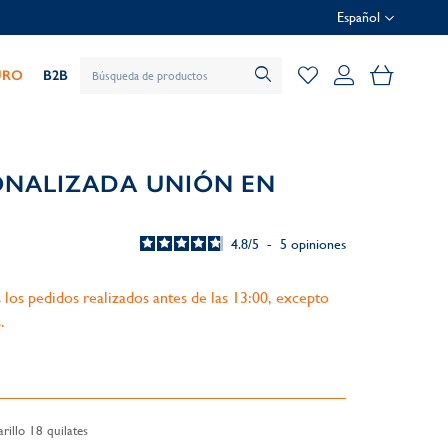
Español
Mi cesta
URO
B2B
ONALIZADA UNIÓN EN
4.8
/
5
-
5
opiniones
 los pedidos realizados antes de las 13:00, excepto
.
illo 18 quilates