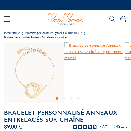
Personnalisation offerte
Mo
Merci Maman
Bracelets personnalisés, gravés à la main en 24h
Bracelet personnalisé Anneaux Entrelacés sur chaîne
BRACELET PERSONNALISÉ ANNEAUX
ENTRELACÉS SUR CHAÎNE
89,00 €
4.8
/
5
-
140
avis