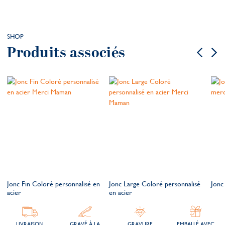
SHOP
Produits associés
Jonc Fin Coloré personnalisé en
Jonc Large Coloré personnalisé
Jonc
acier
en acier
LIVRAISON
GRAVÉ À LA
GRAVURE
EMBALLÉ AVEC