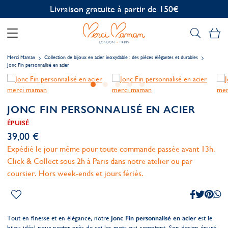
Livraison gratuite à partir de 150€
Mo
Merci Maman
Collection de bijoux en acier inoxydable : des pièces élégantes et durables
Jonc Fin personnalisé en acier
JONC FIN PERSONNALISÉ EN ACIER
ÉPUISÉ
39,00 €
Expédié le jour même pour toute commande passée avant 13h.
Click & Collect sous 2h à Paris dans notre atelier ou par
coursier. Hors week-ends et jours fériés.
Tout en finesse et en élégance, notre
Jonc Fin personnalisé en acier
est le
bijou idéal pour porter près de soi les mots qui comptent. Son design épuré