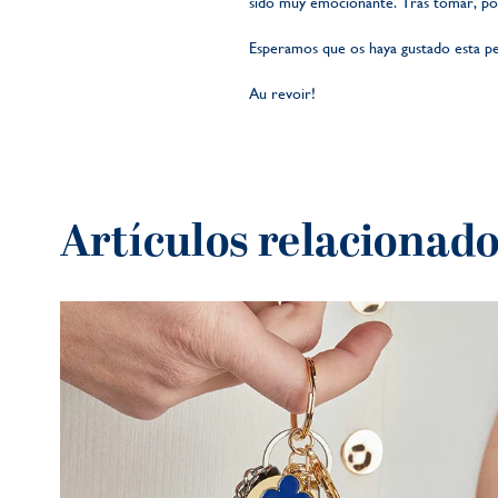
sido muy emocionante. Tras tomar, por 
Esperamos que os haya gustado esta pe
Au revoir!
Artículos relacionad