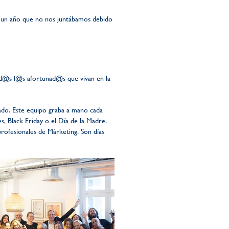
e un año que no nos juntábamos debido
tod@s l@s afortunad@s que vivan en la
abado. Este equipo graba a mano cada
s, Black Friday o el Día de la Madre.
rofesionales de Márketing. Son días