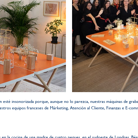
n esté insonorizada porque, aunque no lo parezca, nuestras máquinas de graba
 nuestros equipos franceses de Márketing, Atención al Cliente, Finanzas e E-co
la cocina de una madre de cuatro peques, en el sudoeste de Londres. Béatri