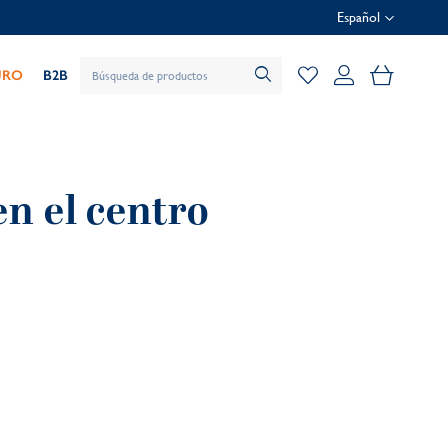
Español
Mi cesta
URO
B2B
n el centro