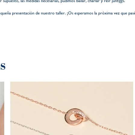
supuesto, las medidas necesarias, pudimos bailar, charlar y reír junt@s.
queña presentación de nuestro taller. ¡Os esperamos la próxima vez que paséi
os