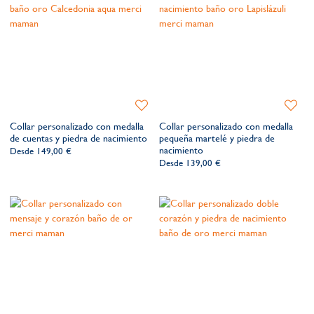
Añadir
Añadir
a
a
Collar personalizado con medalla
Collar personalizado con medalla
la
la
de cuentas y piedra de nacimiento
pequeña martelé y piedra de
lista
lista
nacimiento
Desde
149,00 €
de
de
Desde
139,00 €
deseos​
deseos​