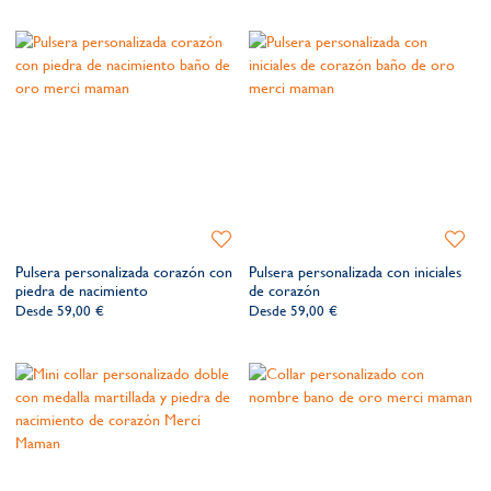
Añadir
Añadir
a
a
Pulsera personalizada corazón con
Pulsera personalizada con iniciales
la
la
piedra de nacimiento
de corazón
lista
lista
Desde
59,00 €
Desde
59,00 €
de
de
deseos​
deseos​