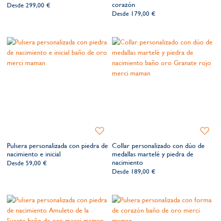
lista
lista
corazón
Desde
299,00 €
de
de
Desde
179,00 €
deseos​
deseos​
Añadir
Añadir
a
a
Pulsera personalizada con piedra de
Collar personalizado con dúo de
la
la
nacimiento e inicial
medallas martelé y piedra de
lista
lista
nacimiento
Desde
59,00 €
de
de
Desde
189,00 €
deseos​
deseos​