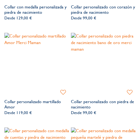
a
a
Collar con medalla personalizada y
Collar personalizado con corazón y
la
la
piedra de nacimiento
piedra de nacimiento
lista
lista
Desde
129,00 €
Desde
99,00 €
de
de
deseos​
deseos​
Añadir
Añadir
a
a
Collar personalizado martillado
Collar personalizado con piedra de
la
la
Amor
nacimiento
lista
lista
Desde
119,00 €
Desde
99,00 €
de
de
deseos​
deseos​