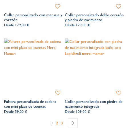
Añadir
Añadir
a
a
Collar personalizado con mensaje y
Collar personalizado doble corazón
la
la
corazón
y piedra de nacimiento
lista
lista
Desde
129,00 €
Desde
129,00 €
de
de
deseos​
deseos​
Añadir
Añadir
a
a
Pulsera personalizada de cadena
Collar personalizado con piedra de
la
la
con mini placa de cuentas
nacimiento integrada
lista
lista
Desde
59,00 €
Desde
109,00 €
de
de
Página
deseos​
deseos​
Actualmente estás leyendo página
Página
Página
Página
Siguiente
1
2
3