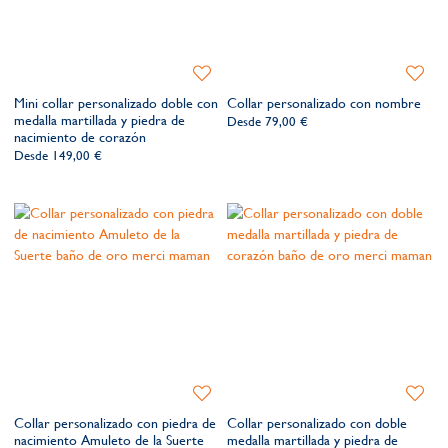
Añadir
Añadir
a
a
Mini collar personalizado doble con
Collar personalizado con nombre
la
la
medalla martillada y piedra de
Desde
79,00 €
lista
lista
nacimiento de corazón
de
de
Desde
149,00 €
deseos​
deseos​
Añadir
Añadir
a
a
Collar personalizado con piedra de
Collar personalizado con doble
la
la
nacimiento Amuleto de la Suerte
medalla martillada y piedra de