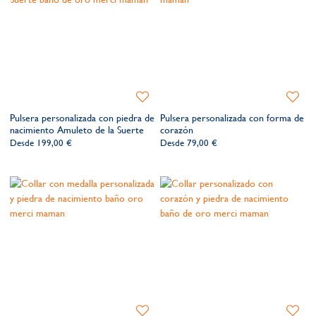
Añadir
Añadir
a
a
Pulsera personalizada con piedra de
Pulsera personalizada con forma de
la
la
nacimiento Amuleto de la Suerte
corazón
lista
lista
Desde
199,00 €
Desde
79,00 €
de
de
deseos​
deseos​
Añadir
Añadir