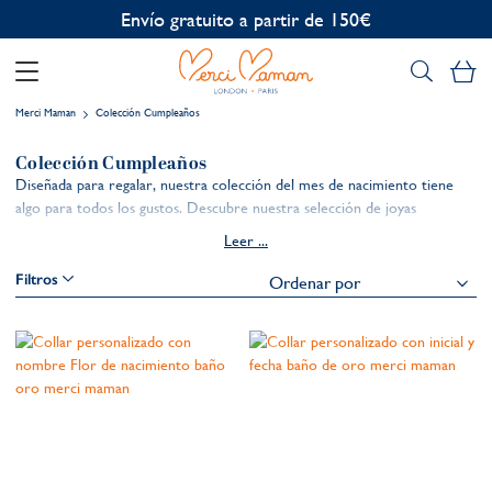
Envío gratuito a partir de 150€
Mi
Merci Maman
Colección Cumpleaños
Colección Cumpleaños
Diseñada para regalar, nuestra colección del mes de nacimiento tiene
algo para todos los gustos. Descubre nuestra selección de joyas
personalizadas con piedras de nacimiento, desde nuestro
Collar con
Leer ...
medalla personalizada y piedra de nacimiento
más vendido hasta nuestra
delicada y discreta
Pulsera personalizada con piedra de nacimiento
y un
Filtros
sutil toque de color. Cada recuerdo está grabado a mano con tus
propias palabras, nombres o fechas para que lo atesores durante años.
Descubre más:
Bestsellers
|
Cumpleaños