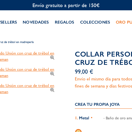
Personalización gratuita
TSELLERS
NOVEDADES
REGALOS
COLECCIONES
ORO P
ruz de trébol en madreperla
COLLAR PERS
CRUZ DE TRÉB
99,00 €
Envío el mismo día para todos
fines de semana y días festivos
CREA TU PROPIA JOYA
Metal
- Baño de oro amar