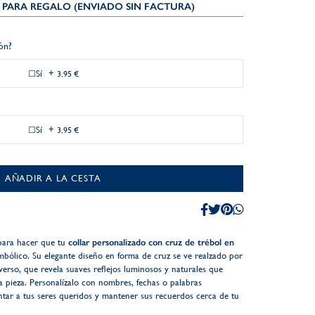
PARA REGALO (ENVIADO SIN FACTURA)
ión?
Sí
+
3,95 €
Sí
+
3,95 €
AÑADIR A LA CESTA
 para hacer que tu
collar personalizado con cruz de trébol en
bólico. Su elegante diseño en forma de cruz se ve realzado por
rso, que revela suaves reflejos luminosos y naturales que
a pieza. Personalízalo con nombres, fechas o palabras
entar a tus seres queridos y mantener sus recuerdos cerca de tu