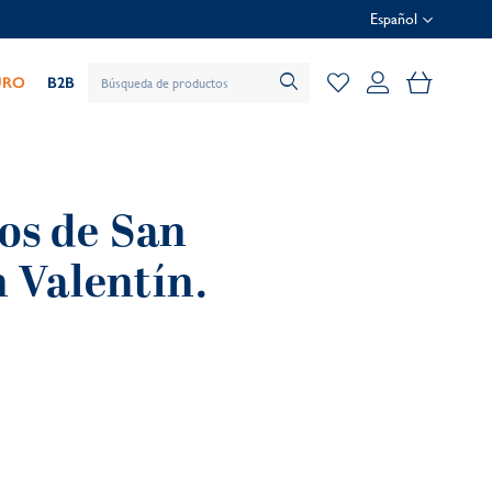
Español
Mi cesta
URO
B2B
los de San
n Valentín.