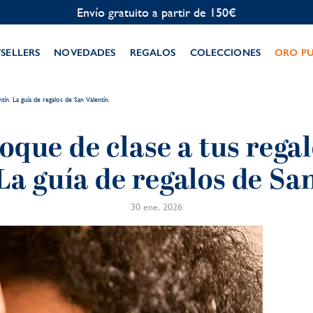
Personalización gratuita
TSELLERS
NOVEDADES
REGALOS
COLECCIONES
ORO P
tín. La guía de regalos de San Valentín.
oque de clase a tus rega
La guía de regalos de Sa
30 ene. 2026