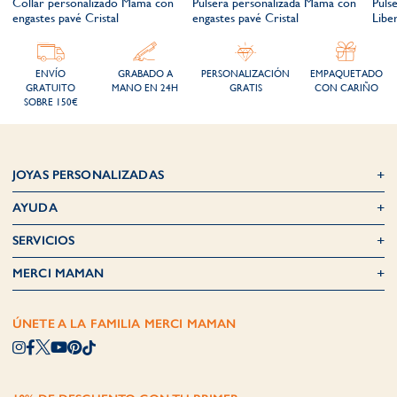
Collar personalizado Mamá con
Pulsera personalizada Mamá con
Puls
l
engastes pavé Cristal
engastes pavé Cristal
Libe
ENVÍO
GRABADO A
PERSONALIZACIÓN
EMPAQUETADO
GRATUITO
MANO EN 24H
GRATIS
CON CARIÑO
SOBRE 150€
JOYAS PERSONALIZADAS
AYUDA
SERVICIOS
MERCI MAMAN
ÚNETE A LA FAMILIA MERCI MAMAN