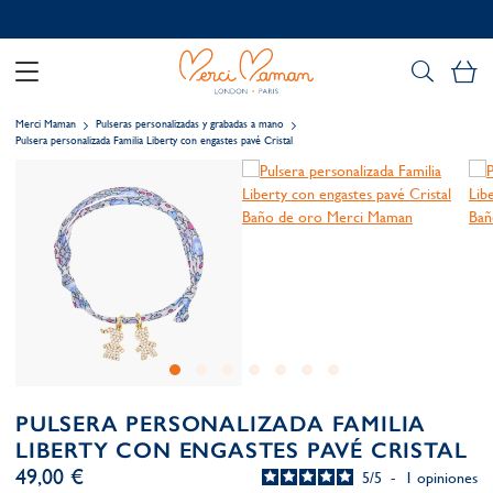
Personalización gratuita
Mi
Merci Maman
Pulseras personalizadas y grabadas a mano
Pulsera personalizada Familia Liberty con engastes pavé Cristal
PULSERA PERSONALIZADA FAMILIA
LIBERTY CON ENGASTES PAVÉ CRISTAL
49,00 €
5
/
5
-
1
opiniones