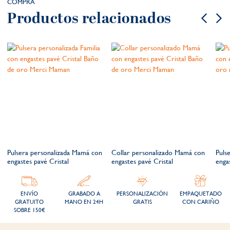
COMPRA
Productos relacionados
n
Pulsera personalizada Mamá con
Collar personalizado Mamá con
Puls
engastes pavé Cristal
engastes pavé Cristal
enga
ENVÍO
GRABADO A
PERSONALIZACIÓN
EMPAQUETADO
GRATUITO
MANO EN 24H
GRATIS
CON CARIÑO
SOBRE 150€